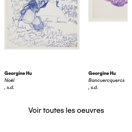
Georgine Hu
Georgine Hu
Noël
Bancuercquercs
,
s.d.
,
s.d.
Voir toutes les oeuvres