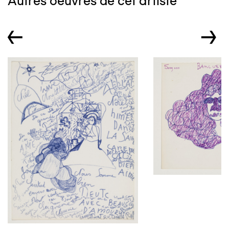
Autres oeuvres de cet artiste
←
→