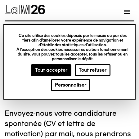
Gestion des cookies
Aller
au
contenu
principal
Ce site utilise des cookies déposés par le musée ou par des
Emplois et stages
tiers afin d’améliorer votre expérience de navigation et
d’établir des statistiques d’utilisation.
À l’exception des cookies nécessaires au bon fonctionnement
du site, vous pouvez tous les accepter, tous les refuser ou en
personnaliser le dépôt.
Tout accepter
Tout refuser
Vous souhaitez rejoindre l'équipe du
Personnaliser
LaM ?
Envoyez-nous votre candidature
spontanée (CV et lettre de
motivation) par mai
, nous prendrons
l