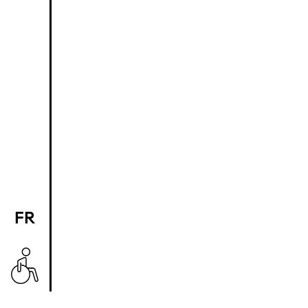
FR
EN