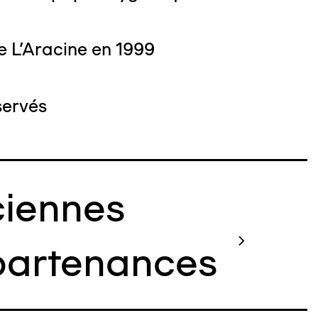
e L'Aracine en 1999
servés
iennes
artenances