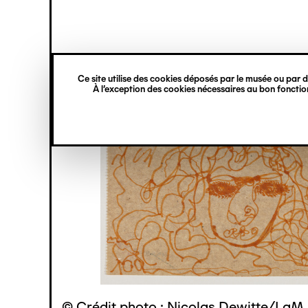
princ
Gestion des cookies
Navigation
verticale
Ce site utilise des cookies déposés par le musée ou par de
Aller
À l’exception des cookies nécessaires au bon fonction
au
contenu
principal
© Crédit photo : Nicolas Dewitte/LaM 