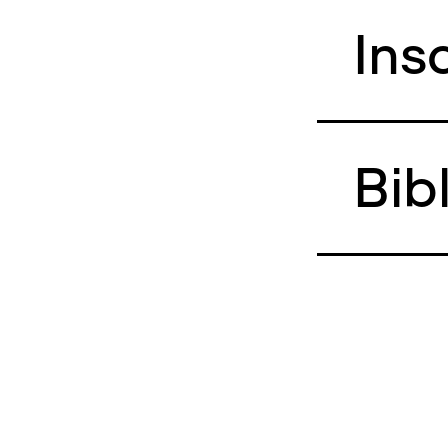
Ins
Bib