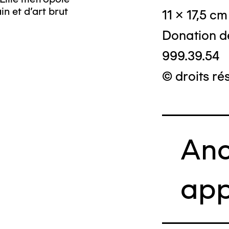
n et d’art brut
11 x 17,5 cm
Donation d
999.39.54
© droits ré
Anc
app