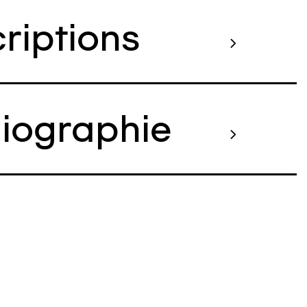
criptions
liographie