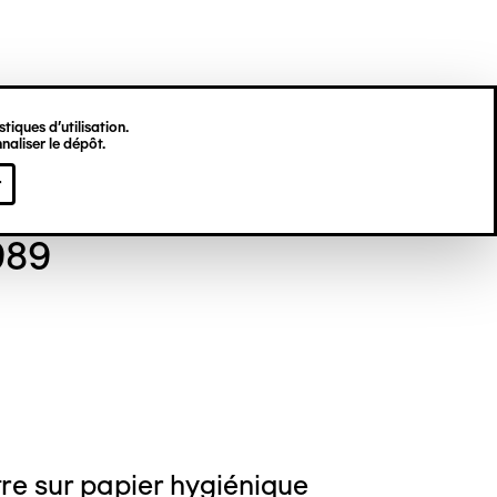
tiques d’utilisation.
naliser le dépôt.
gine HU
r
989
re sur papier hygiénique