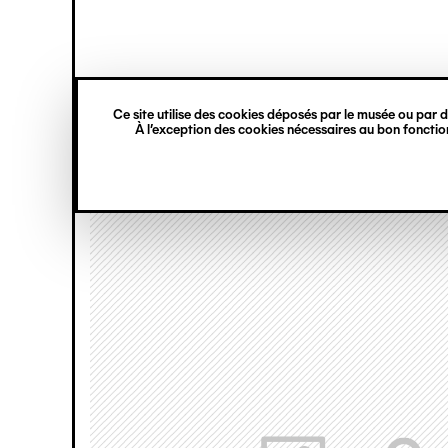
princ
Gestion des cookies
Navigation
verticale
Ce site utilise des cookies déposés par le musée ou par de
Aller
À l’exception des cookies nécessaires au bon fonction
au
contenu
principal