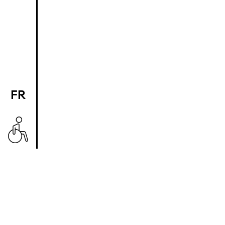
FR
EN