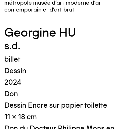
métropole musée d’art moderne d’art
contemporain et d’art brut
Georgine HU
s.d.
billet
Dessin
2024
Don
Dessin Encre sur papier toilette
11 x 18 cm
Don du Docteur Philippe Mons en