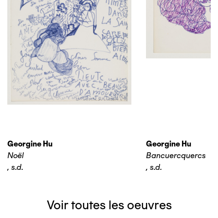
Georgine Hu
Georgine Hu
Noël
Bancuercquercs
,
s.d.
,
s.d.
Voir toutes les oeuvres