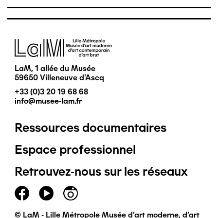
Image
LaM, 1 allée du Musée
59650 Villeneuve d'Ascq
+33 (0)3 20 19 68 68
info@musee-lam.fr
Ressources documentaires
Pied
Espace professionnel
de
Retrouvez-nous sur les réseaux
page
principal
© LaM - Lille Métropole Musée d'art moderne, d'art