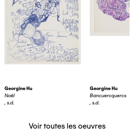
Georgine Hu
Georgine Hu
Noël
Bancuercquercs
,
s.d.
,
s.d.
Voir toutes les oeuvres