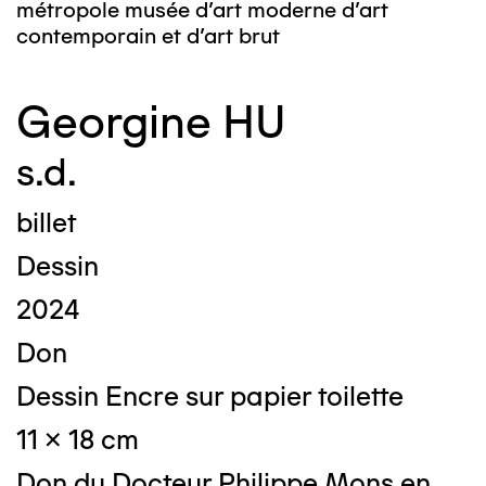
métropole musée d’art moderne d’art
contemporain et d’art brut
Georgine HU
s.d.
billet
Dessin
2024
Don
Dessin Encre sur papier toilette
11 x 18 cm
Don du Docteur Philippe Mons en