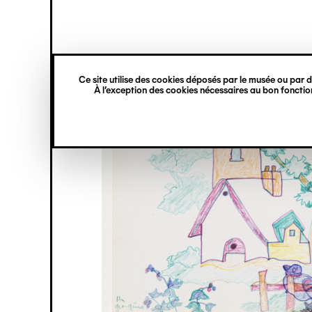
princ
Gestion des cookies
Navigation
verticale
Ce site utilise des cookies déposés par le musée ou par de
Aller
À l’exception des cookies nécessaires au bon fonction
au
contenu
principal