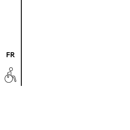
FR
EN