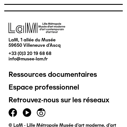
Image
LaM, 1 allée du Musée
59650 Villeneuve d'Ascq
+33 (0)3 20 19 68 68
info@musee-lam.fr
Ressources documentaires
Pied
Espace professionnel
de
Retrouvez-nous sur les réseaux
page
principal
© LaM - Lille Métropole Musée d'art moderne, d'art