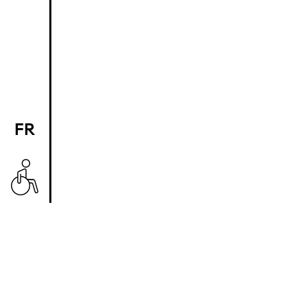
FR
EN