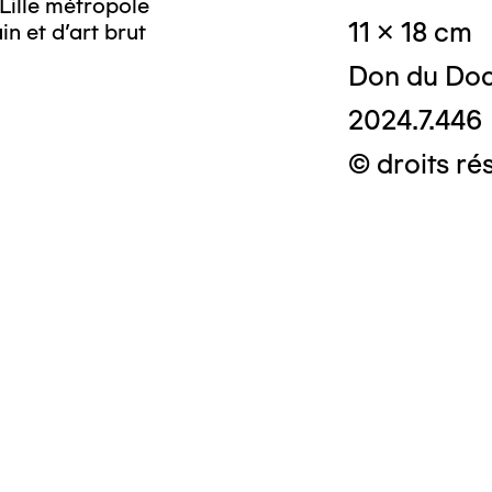
Lille métropole
11 x 18 cm
n et d’art brut
Don du Doc
2024.7.446
© droits ré