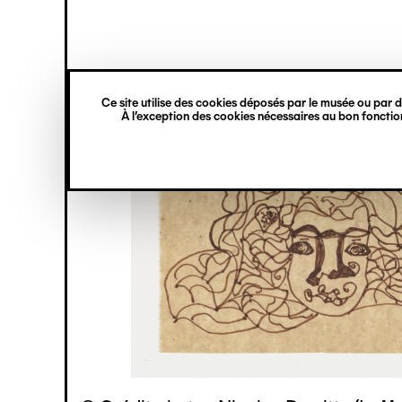
princ
Gestion des cookies
Navigation
verticale
Ce site utilise des cookies déposés par le musée ou par de
Aller
À l’exception des cookies nécessaires au bon fonction
au
contenu
principal