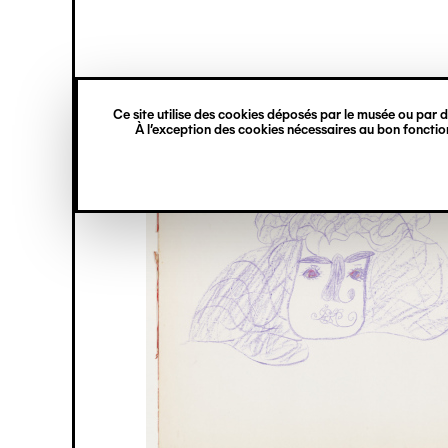
princ
Gestion des cookies
Navigation
verticale
Ce site utilise des cookies déposés par le musée ou par de
Aller
À l’exception des cookies nécessaires au bon fonction
au
contenu
principal