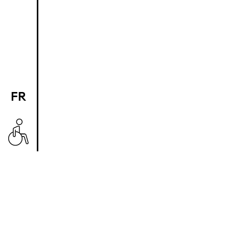
FR
EN