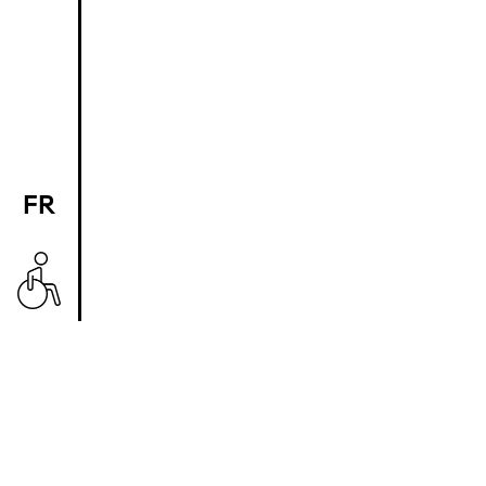
FR
EN