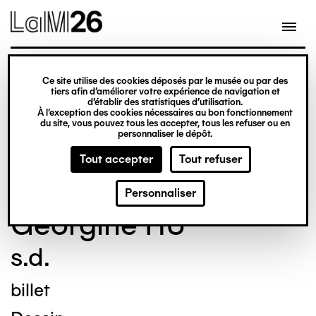
Gestion des cookies
Ce site utilise des cookies déposés par le musée ou par des
Aller
tiers afin d’améliorer votre expérience de navigation et
d’établir des statistiques d’utilisation.
au
À l’exception des cookies nécessaires au bon fonctionnement
du site, vous pouvez tous les accepter, tous les refuser ou en
contenu
© Crédit photo : Nicolas Dewitte/LaM Lille
personnaliser le dépôt.
principal
métropole musée d’art moderne d’art
Tout accepter
Tout refuser
contemporain et d’art brut
Personnaliser
Georgine HU
s.d.
billet