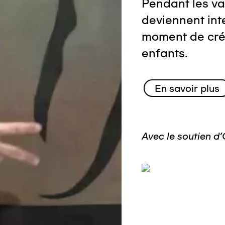
Pendant les vac
deviennent int
moment de créa
enfants.
En savoir plus
Avec le soutien d