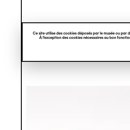
princ
Gestion des cookies
Aller
Navigation
au
contenu
verticale
principal
Senior
Ce site utilise des cookies déposés par le musée ou par de
À l’exception des cookies nécessaires au bon fonction