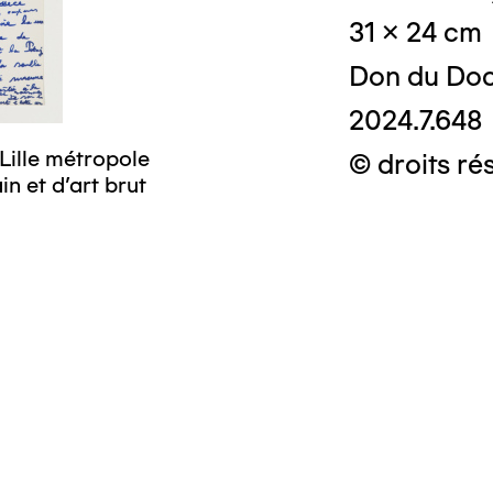
31 x 24 cm
Don du Doc
2024.7.648
Lille métropole
© droits ré
n et d’art brut