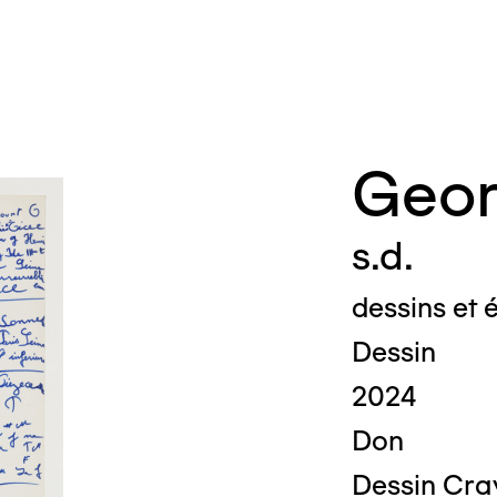
ipale
Geor
s.d.
dessins et é
Dessin
2024
Don
Dessin Cray