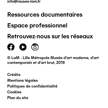
info@musee-lam.fr
Ressources documentaires
Pied
Espace professionnel
de
Retrouvez-nous sur les réseaux
page
principal
© LaM - Lille Métropole Musée d'art moderne, d'art
contemporain et d'art brut, 2019
Crédits
Pied
Mentions légales
Politiques de confidentialité
de
Cookies
Plan du site
page