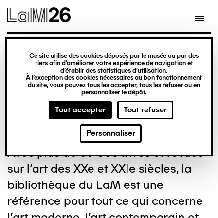
Gestion des cookies
Aller
au
contenu
principal
Ce site utilise des cookies déposés par le musée ou par des
Bibliothèque
tiers afin d’améliorer votre expérience de navigation et
d’établir des statistiques d’utilisation.
À l’exception des cookies nécessaires au bon fonctionnement
Dominique Bozo
du site, vous pouvez tous les accepter, tous les refuser ou en
personnaliser le dépôt.
Tout accepter
Tout refuser
Personnaliser
Avec plus de 59 000 livres et revues
sur l'art des XXe et XXIe siècles, la
bibliothèque du LaM est une
référence pour tout ce qui concerne
l'art moderne, l'art contemporain et