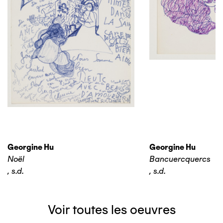
Georgine Hu
Georgine Hu
Noël
Bancuercquercs
,
s.d.
,
s.d.
Voir toutes les oeuvres