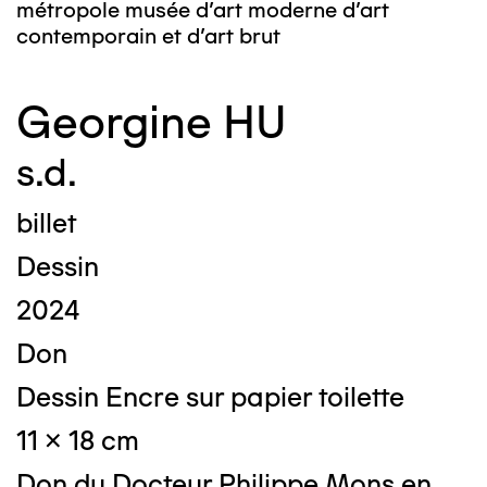
métropole musée d’art moderne d’art
contemporain et d’art brut
Georgine HU
s.d.
billet
Dessin
2024
Don
Dessin Encre sur papier toilette
11 x 18 cm
Don du Docteur Philippe Mons en