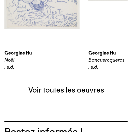
Georgine Hu
Georgine Hu
Noël
Bancuercquercs
,
s.d.
,
s.d.
Voir toutes les oeuvres
Restez informés !