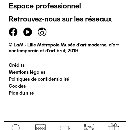
Espace professionnel
de
Retrouvez-nous sur les réseaux
page
principal
© LaM - Lille Métropole Musée d'art moderne, d'art
contemporain et d'art brut, 2019
Crédits
Pied
Mentions légales
Politiques de confidentialité
de
Cookies
Plan du site
page
secondaire
Navigation