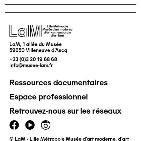
Image
LaM, 1 allée du Musée
59650 Villeneuve d'Ascq
+33 (0)3 20 19 68 68
info@musee-lam.fr
Ressources documentaires
Pied
Espace professionnel
de
Retrouvez-nous sur les réseaux
page
principal
© LaM - Lille Métropole Musée d'art moderne, d'art