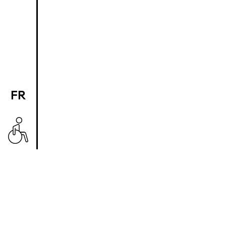
FR
EN