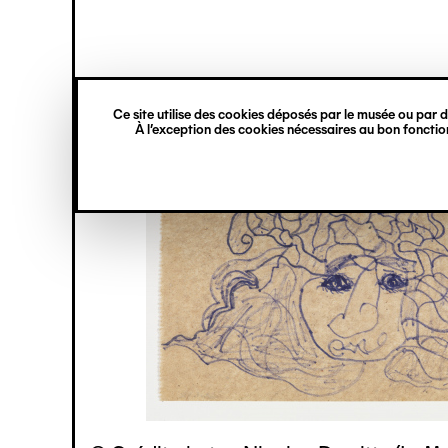
princ
Gestion des cookies
Navigation
verticale
Ce site utilise des cookies déposés par le musée ou par de
Aller
À l’exception des cookies nécessaires au bon fonction
au
contenu
principal