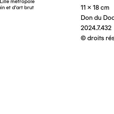
Lille métropole
11 x 18 cm
n et d’art brut
Don du Doc
2024.7.432
© droits ré