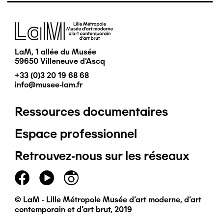
Image
LaM, 1 allée du Musée
59650 Villeneuve d'Ascq
+33 (0)3 20 19 68 68
info@musee-lam.fr
Ressources documentaires
Pied
Espace professionnel
de
Retrouvez-nous sur les réseaux
page
principal
© LaM - Lille Métropole Musée d'art moderne, d'art
contemporain et d'art brut, 2019