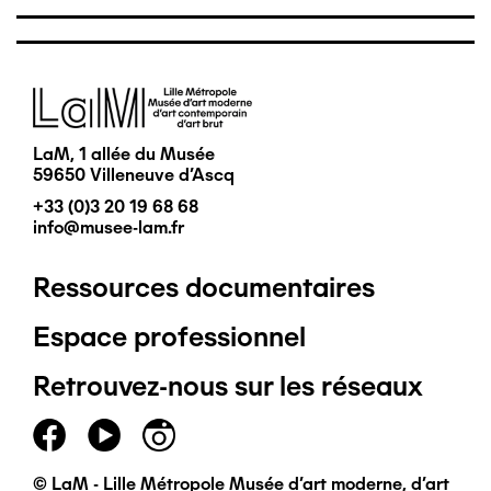
Image
LaM, 1 allée du Musée
59650 Villeneuve d'Ascq
+33 (0)3 20 19 68 68
info@musee-lam.fr
Ressources documentaires
Pied
Espace professionnel
de
Retrouvez-nous sur les réseaux
page
principal
© LaM - Lille Métropole Musée d'art moderne, d'art