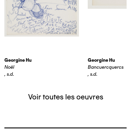
Georgine Hu
Georgine Hu
Noël
Bancuercquercs
,
s.d.
,
s.d.
Voir toutes les oeuvres