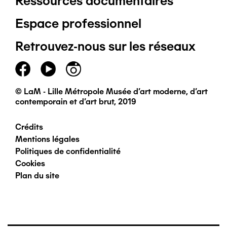
Ressources documentaires
Pied
Espace professionnel
de
Retrouvez-nous sur les réseaux
page
principal
© LaM - Lille Métropole Musée d'art moderne, d'art
contemporain et d'art brut, 2019
Crédits
Pied
Mentions légales
Politiques de confidentialité
de
Cookies
Plan du site
page
secondaire