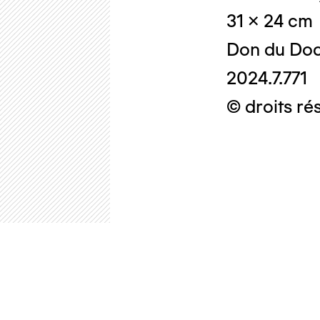
31 x 24 cm
Don du Doc
2024.7.771
© droits ré