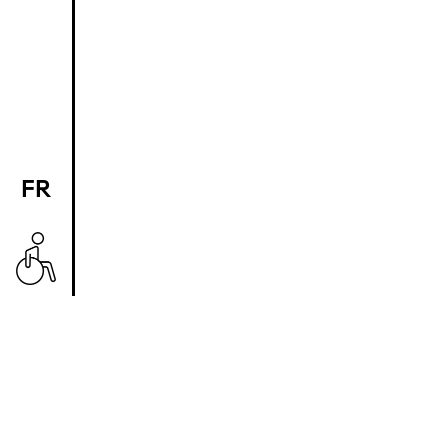
FR
EN