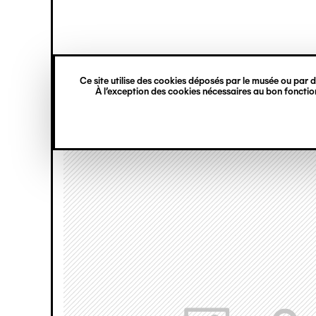
princ
Gestion des cookies
Navigation
verticale
Ce site utilise des cookies déposés par le musée ou par de
Aller
À l’exception des cookies nécessaires au bon fonction
au
contenu
principal