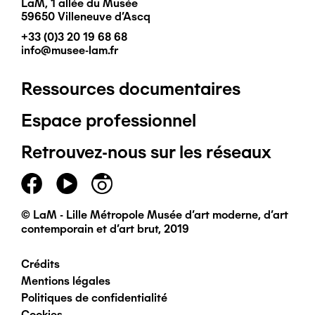
LaM, 1 allée du Musée
59650 Villeneuve d'Ascq
+33 (0)3 20 19 68 68
info@musee-lam.fr
Ressources documentaires
Pied
Espace professionnel
de
Retrouvez-nous sur les réseaux
page
principal
© LaM - Lille Métropole Musée d'art moderne, d'art
contemporain et d'art brut, 2019
Crédits
Pied
Mentions légales
Politiques de confidentialité
de
Cookies