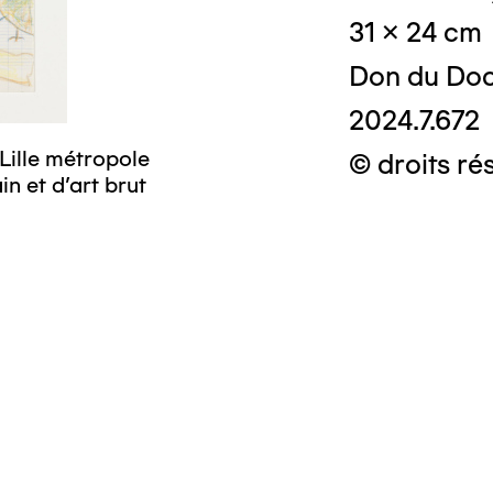
31 x 24 cm
Don du Doc
2024.7.672
Lille métropole
© droits ré
n et d’art brut