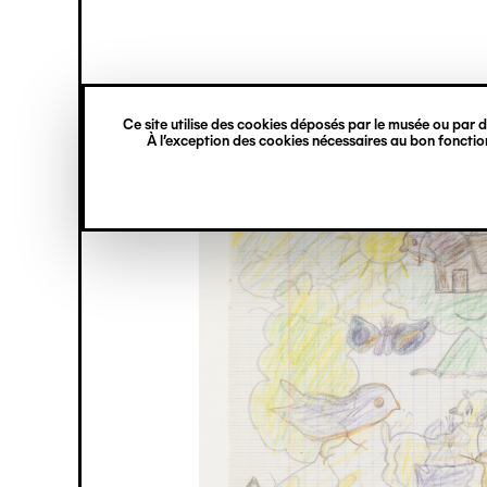
princ
Gestion des cookies
Navigation
verticale
Ce site utilise des cookies déposés par le musée ou par de
Aller
À l’exception des cookies nécessaires au bon fonction
au
contenu
principal