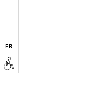
FR
EN