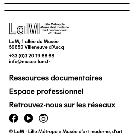
Image
LaM, 1 allée du Musée
59650 Villeneuve d'Ascq
+33 (0)3 20 19 68 68
info@musee-lam.fr
Ressources documentaires
Pied
Espace professionnel
de
Retrouvez-nous sur les réseaux
page
principal
© LaM - Lille Métropole Musée d'art moderne, d'art