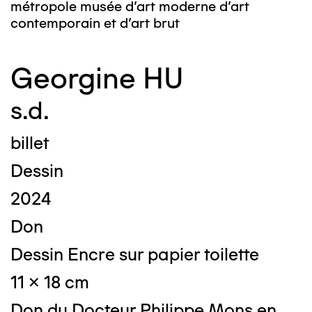
métropole musée d’art moderne d’art
contemporain et d’art brut
Georgine HU
s.d.
billet
Dessin
2024
Don
Dessin Encre sur papier toilette
11 x 18 cm
Don du Docteur Philippe Mons en