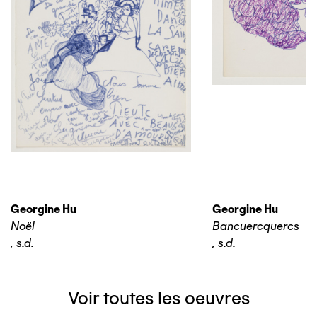
Georgine Hu
Georgine Hu
Noël
Bancuercquercs
,
s.d.
,
s.d.
Voir toutes les oeuvres