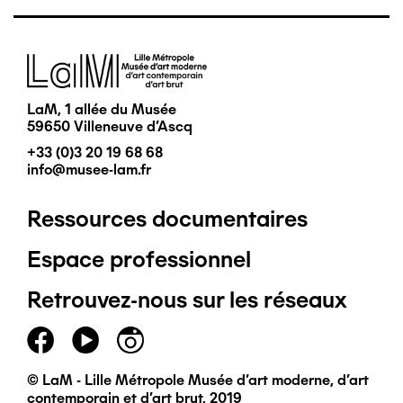
Image
LaM, 1 allée du Musée
59650 Villeneuve d'Ascq
+33 (0)3 20 19 68 68
info@musee-lam.fr
Ressources documentaires
Pied
Espace professionnel
de
Retrouvez-nous sur les réseaux
page
principal
© LaM - Lille Métropole Musée d'art moderne, d'art
contemporain et d'art brut, 2019