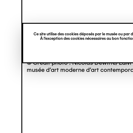
princ
Gestion des cookies
Navigation
verticale
Ce site utilise des cookies déposés par le musée ou par de
Aller
À l’exception des cookies nécessaires au bon fonction
au
contenu
principal
© Crédit photo : Nicolas Dewitte/LaM 
musée d’art moderne d’art contemporai