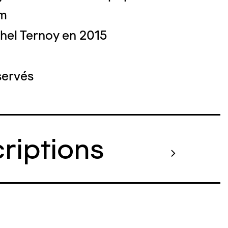
cm
hel Ternoy en 2015
servés
criptions