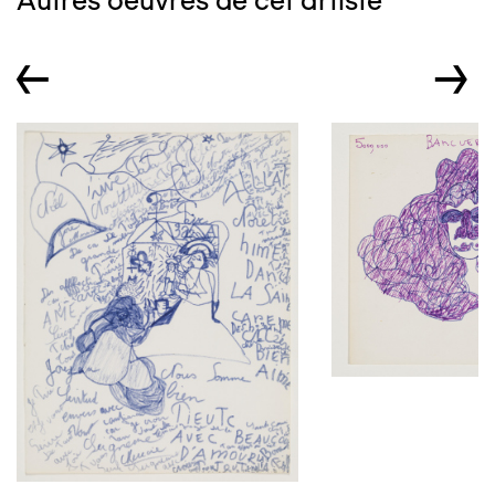
Autres oeuvres de cet artiste
←
→