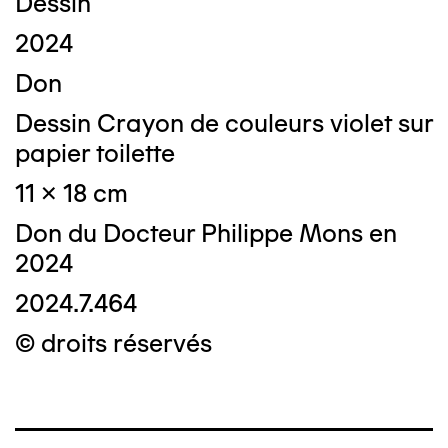
Dessin
2024
Don
Dessin Crayon de couleurs violet sur
papier toilette
11 x 18 cm
Don du Docteur Philippe Mons en
2024
2024.7.464
© droits réservés