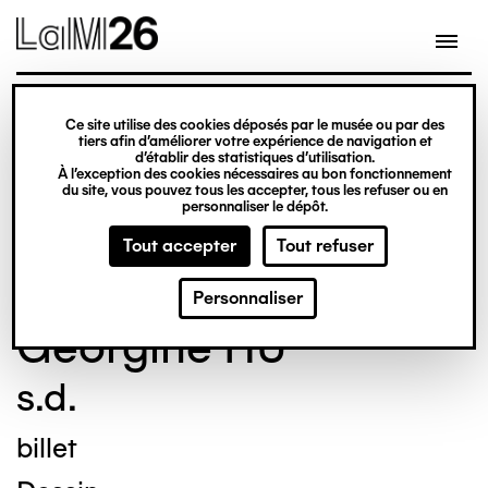
Gestion des cookies
Ce site utilise des cookies déposés par le musée ou par des
Aller
tiers afin d’améliorer votre expérience de navigation et
d’établir des statistiques d’utilisation.
au
À l’exception des cookies nécessaires au bon fonctionnement
du site, vous pouvez tous les accepter, tous les refuser ou en
contenu
© Crédit photo : Nicolas Dewitte/LaM Lille
personnaliser le dépôt.
principal
métropole musée d’art moderne d’art
Tout accepter
Tout refuser
contemporain et d’art brut
Personnaliser
Georgine HU
s.d.
billet