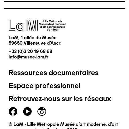
Image
LaM, 1 allée du Musée
59650 Villeneuve d'Ascq
+33 (0)3 20 19 68 68
info@musee-lam.fr
Ressources documentaires
Pied
Espace professionnel
de
Retrouvez-nous sur les réseaux
page
principal
© LaM - Lille Métropole Musée d'art moderne, d'art