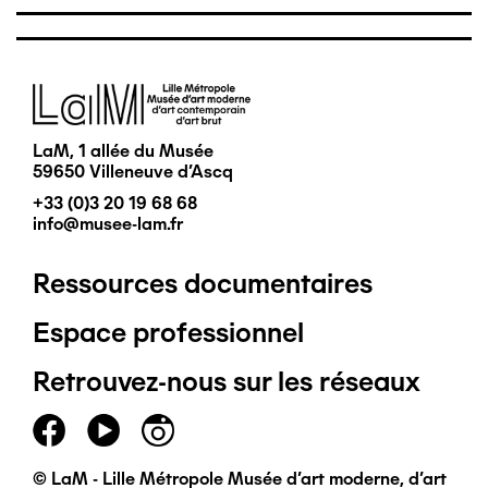
Image
LaM, 1 allée du Musée
59650 Villeneuve d'Ascq
+33 (0)3 20 19 68 68
info@musee-lam.fr
Ressources documentaires
Pied
Espace professionnel
de
Retrouvez-nous sur les réseaux
page
principal
© LaM - Lille Métropole Musée d'art moderne, d'art