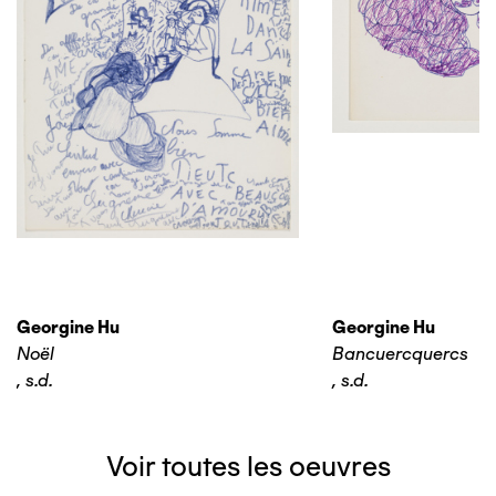
Georgine Hu
Georgine Hu
Noël
Bancuercquercs
,
s.d.
,
s.d.
Voir toutes les oeuvres