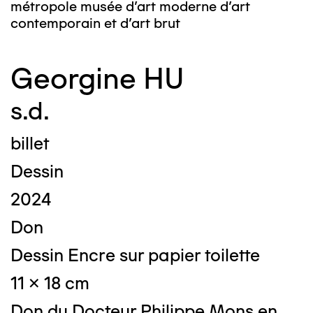
métropole musée d’art moderne d’art
contemporain et d’art brut
Georgine HU
s.d.
billet
Dessin
2024
Don
Dessin Encre sur papier toilette
11 x 18 cm
Don du Docteur Philippe Mons en