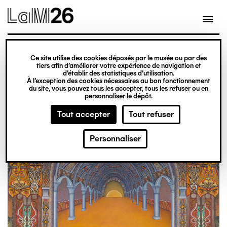
Gestion des cookies
Aller
au
contenu
principal
exposition
Ce site utilise des cookies déposés par le musée ou par des
Du 20 février 2026
tiers afin d’améliorer votre expérience de navigation et
d’établir des statistiques d’utilisation.
au 31 décembre 2027
À l’exception des cookies nécessaires au bon fonctionnement
du site, vous pouvez tous les accepter, tous les refuser ou en
Obsession
Billetterie
personnaliser le dépôt.
Tout accepter
Tout refuser
Personnaliser