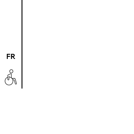
FR
EN