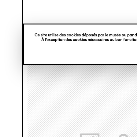
princ
Gestion des cookies
Navigation
verticale
Ce site utilise des cookies déposés par le musée ou par de
Aller
À l’exception des cookies nécessaires au bon fonction
au
contenu
principal