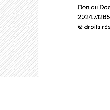
Don du Doc
2024.7.1265
© droits ré