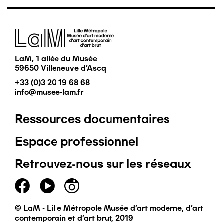
Image
LaM, 1 allée du Musée
59650 Villeneuve d'Ascq
+33 (0)3 20 19 68 68
info@musee-lam.fr
Ressources documentaires
Pied
Espace professionnel
de
Retrouvez-nous sur les réseaux
page
principal
© LaM - Lille Métropole Musée d'art moderne, d'art
contemporain et d'art brut, 2019