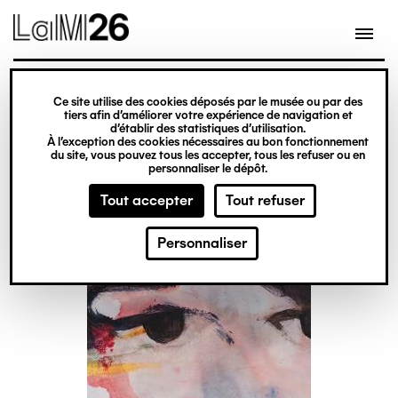
Gestion des cookies
Aller
au
contenu
principal
Billetterie
exposition
Ce site utilise des cookies déposés par le musée ou par des
Jessy Razafimandimby
tiers afin d’améliorer votre expérience de navigation et
d’établir des statistiques d’utilisation.
À l’exception des cookies nécessaires au bon fonctionnement
du site, vous pouvez tous les accepter, tous les refuser ou en
Du 13 juin 2026
personnaliser le dépôt.
au 10 janvier 2027
Tout accepter
Tout refuser
Personnaliser