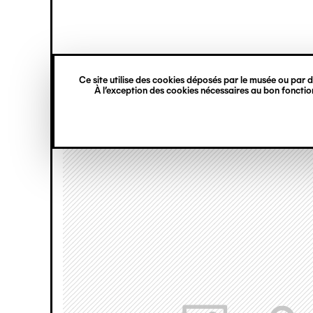
princ
Gestion des cookies
Navigation
verticale
Ce site utilise des cookies déposés par le musée ou par de
Aller
À l’exception des cookies nécessaires au bon fonction
au
contenu
principal