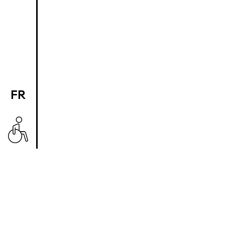
FR
EN