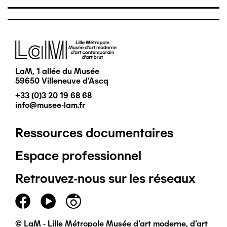
Image
LaM, 1 allée du Musée
59650 Villeneuve d'Ascq
+33 (0)3 20 19 68 68
info@musee-lam.fr
Ressources documentaires
Pied
Espace professionnel
de
Retrouvez-nous sur les réseaux
page
principal
© LaM - Lille Métropole Musée d'art moderne, d'art