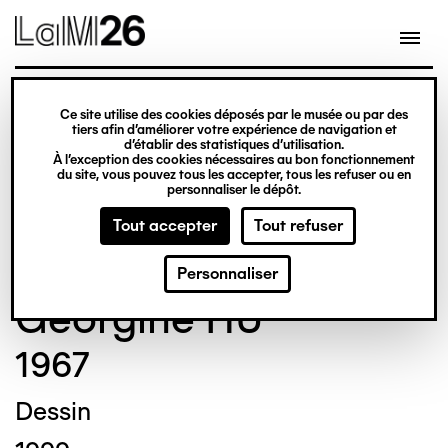
Gestion des cookies
Ce site utilise des cookies déposés par le musée ou par des
Aller
tiers afin d’améliorer votre expérience de navigation et
d’établir des statistiques d’utilisation.
au
À l’exception des cookies nécessaires au bon fonctionnement
du site, vous pouvez tous les accepter, tous les refuser ou en
contenu
© Crédit photo : Nicolas Dewitte/LaM Lille
personnaliser le dépôt.
principal
métropole musée d’art moderne d’art
Tout accepter
Tout refuser
contemporain et d’art brut
Personnaliser
Georgine HU
1967
Dessin