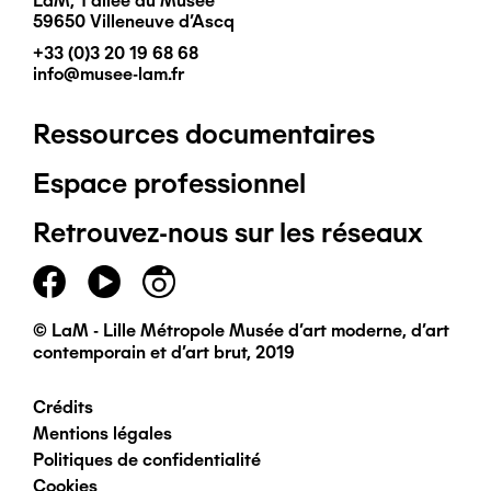
LaM, 1 allée du Musée
59650 Villeneuve d'Ascq
+33 (0)3 20 19 68 68
info@musee-lam.fr
Ressources documentaires
Pied
Espace professionnel
de
Retrouvez-nous sur les réseaux
page
principal
© LaM - Lille Métropole Musée d'art moderne, d'art
contemporain et d'art brut, 2019
Crédits
Pied
Mentions légales
Politiques de confidentialité
de
Cookies