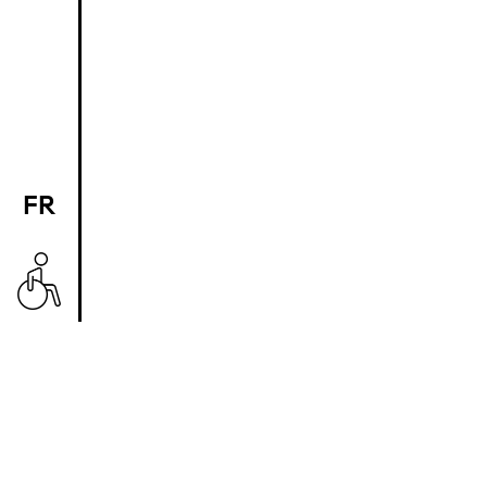
FR
EN