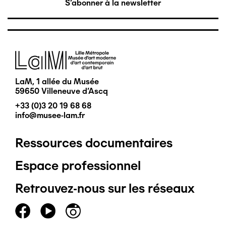
S'abonner à la newsletter
Image
LaM, 1 allée du Musée
59650 Villeneuve d'Ascq
+33 (0)3 20 19 68 68
info@musee-lam.fr
Ressources documentaires
Pied
Espace professionnel
de
Retrouvez-nous sur les réseaux
page
principal