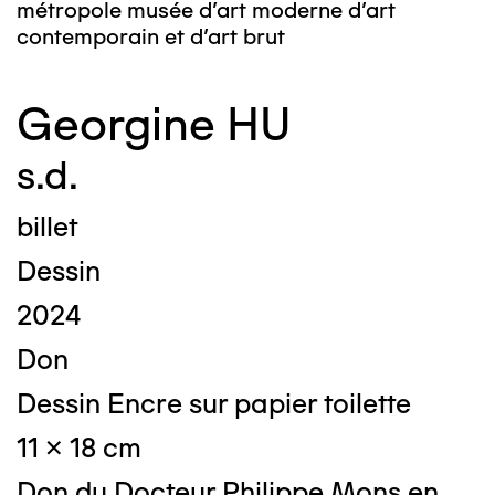
métropole musée d’art moderne d’art
contemporain et d’art brut
Georgine HU
s.d.
billet
Dessin
2024
Don
Dessin Encre sur papier toilette
11 x 18 cm
Don du Docteur Philippe Mons en