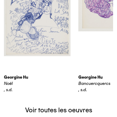
Georgine Hu
Georgine Hu
Noël
Bancuercquercs
,
s.d.
,
s.d.
Voir toutes les oeuvres