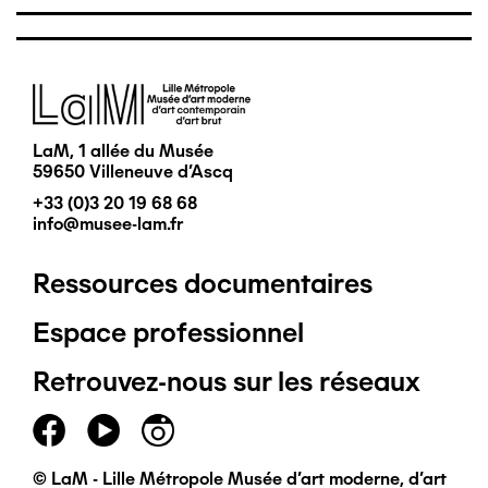
Image
LaM, 1 allée du Musée
59650 Villeneuve d'Ascq
+33 (0)3 20 19 68 68
info@musee-lam.fr
Ressources documentaires
Pied
Espace professionnel
de
Retrouvez-nous sur les réseaux
page
principal
© LaM - Lille Métropole Musée d'art moderne, d'art