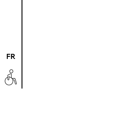
FR
EN