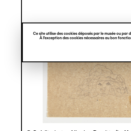
princ
Gestion des cookies
Navigation
verticale
Ce site utilise des cookies déposés par le musée ou par de
Aller
À l’exception des cookies nécessaires au bon fonction
au
contenu
principal