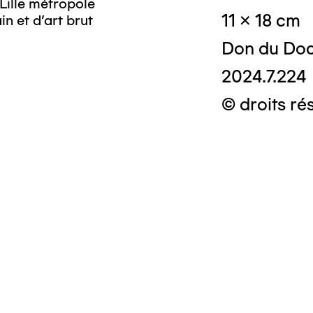
Lille métropole
11 x 18 cm
n et d’art brut
Don du Doc
2024.7.224
© droits ré