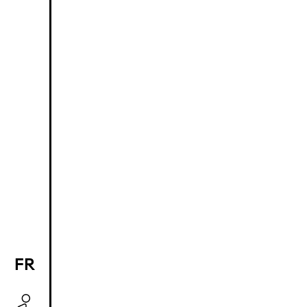
FR
EN