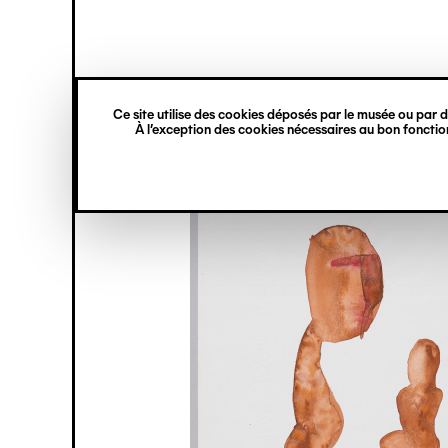
princ
Gestion des cookies
Navigation
verticale
Ce site utilise des cookies déposés par le musée ou par de
Aller
À l’exception des cookies nécessaires au bon fonction
au
contenu
principal