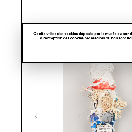
princ
Gestion des cookies
Navigation
verticale
Ce site utilise des cookies déposés par le musée ou par de
Aller
À l’exception des cookies nécessaires au bon fonction
au
contenu
principal