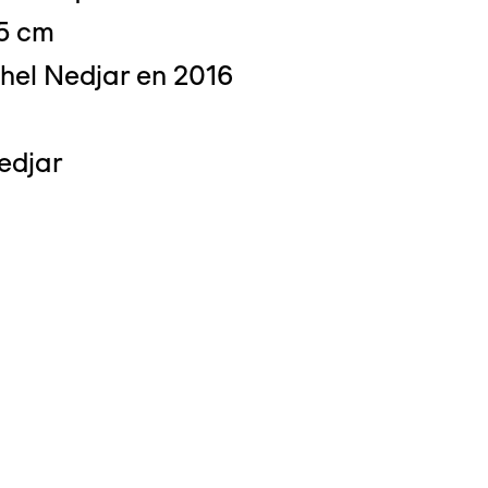
,5 cm
hel Nedjar en 2016
 : Michel Bourguet
edjar