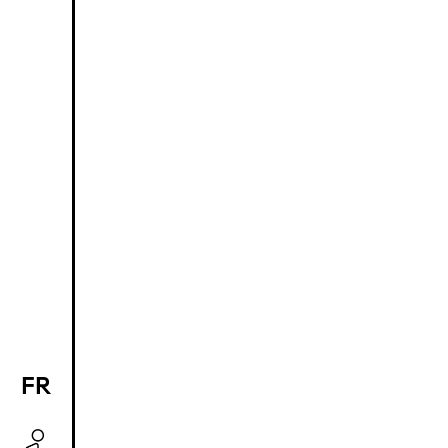
FR
EN