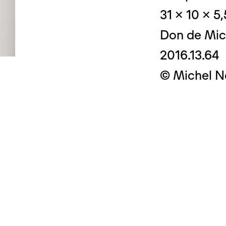
31 x 10 x 5
Don de Mic
2016.13.64
© Crédit photo
© Michel N