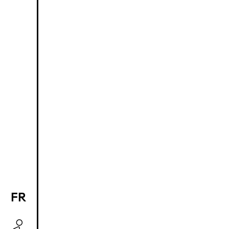
FR
EN