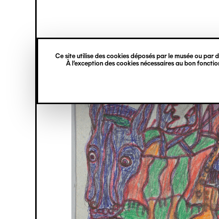
princ
Gestion des cookies
Navigation
verticale
Ce site utilise des cookies déposés par le musée ou par de
Aller
À l’exception des cookies nécessaires au bon fonction
au
contenu
principal