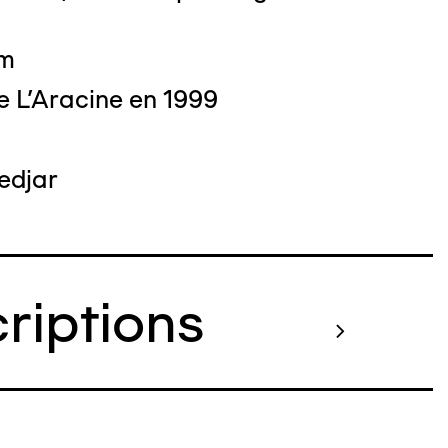
cm
e L'Aracine en 1999
edjar
criptions